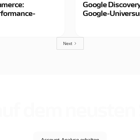
mmerce:
Google Discovery
rformance-
Google-Univers
Next
auf dem neusten
Account-Analyse erhalten